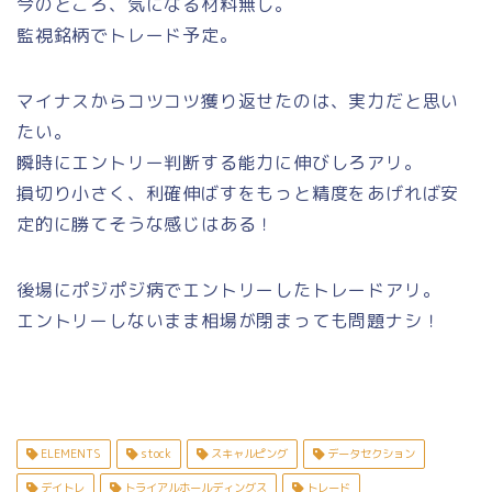
今のところ、気になる材料無し。
監視銘柄でトレード予定。
マイナスからコツコツ獲り返せたのは、実力だと思い
たい。
瞬時にエントリー判断する能力に伸びしろアリ。
損切り小さく、利確伸ばすをもっと精度をあげれば安
定的に勝てそうな感じはある！
後場にポジポジ病でエントリーしたトレードアリ。
エントリーしないまま相場が閉まっても問題ナシ！
ELEMENTS
stock
スキャルピング
データセクション
デイトレ
トライアルホールディングス
トレード