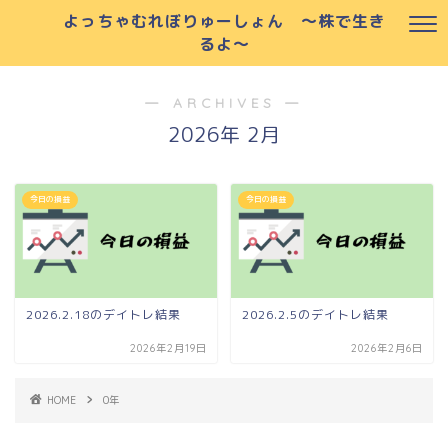
よっちゃむれぼりゅーしょん ～株で生き
るよ～
― ARCHIVES ―
2026年 2月
今日の損益
今日の損益
2026.2.18のデイトレ結果
2026.2.5のデイトレ結果
2026年2月19日
2026年2月6日
HOME
0年