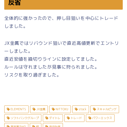
反省
全体的に強かったので、押し目狙いを中心にトレード
しました。
JX金属ではリバウンド狙いで直近高値更新でエントリ
ーしました。
直近安値を損切りラインに設定してました。
ルールは守れましたが見事に狩られました。
リスクを取り過ぎました。
ELEMENTS
JX金属
NITTOKU
stock
スキャルピング
ソフトバンクグループ
デイトレ
トレード
パワーエックス
東京電力HD
株
良品計画