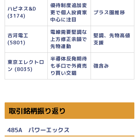
優待制度追加変
ハピネス&D
更で個人投資家
プラス圏推移​
(3174)
中心に注目
電線需要堅調な
古河電工
堅調、先物高値
上方修正余韻で
(5801)
支援​
先物連動
半導体反発期待
東京エレクトロ
も手口で外資売
強含み
ン (8035)
り買い交錯
取引銘柄振り返り
485A パワーエックス