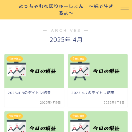
よっちゃむれぼりゅーしょん ～株で生き
るよ～
― ARCHIVES ―
2025年 4月
今日の損益
今日の損益
2025.4.9のデイトレ結果
2025.4.7のデイトレ結果
2025年4月9日
2025年4月8日
今日の損益
今日の損益