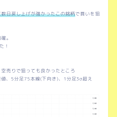
近数日戻し上げが強かったこの銘柄
で買いを狙
利確。
た！
、空売りで狙っても良かったところ
終値、5分足75本線(下向き)、1分足3σ超え