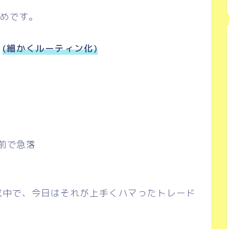
なめです。
！
(細かくルーティン化)
手前で急落
究中で、今日はそれが上手くハマったトレード