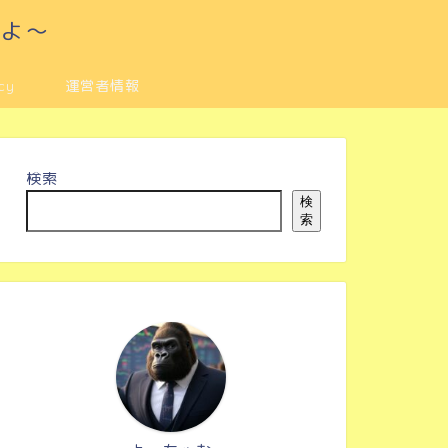
るよ～
cy
運営者情報
検索
検
索