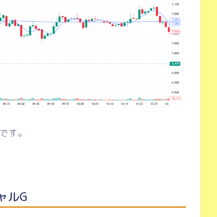
のです。
ャルG