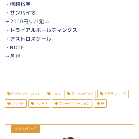
・信越化学
・サンバイオ
→2000円リバ狙い
・トライアルホールディングス
・アストロスケール
・NOTE
→月足
GMOインターネット
stock
スキャルピング
ステラファーマ
デイトレ
トレード
ブルーイノベーション
株
ABOUT ME