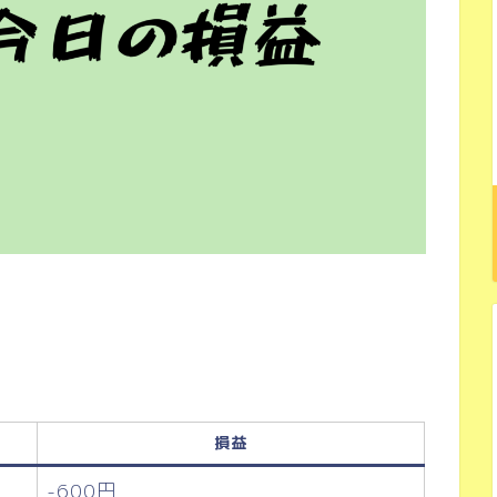
損益
-600円