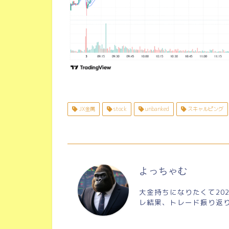
JX金属
stock
unbanked
スキャルピング
よっちゃむ
大金持ちになりたくて20
レ結果、トレード振り返