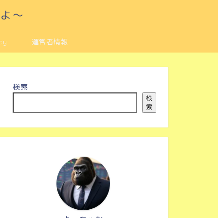
るよ～
cy
運営者情報
検索
検
索