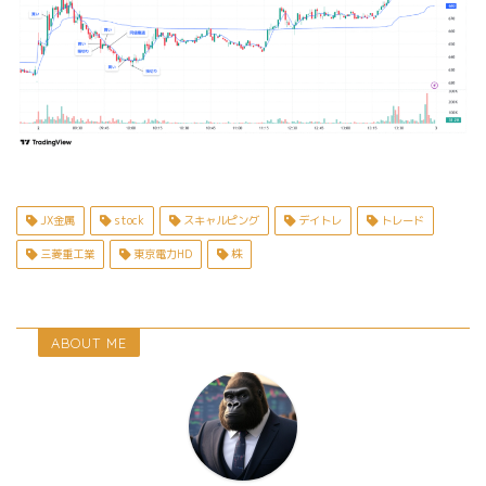
JX金属
stock
スキャルピング
デイトレ
トレード
三菱重工業
東京電力HD
株
ABOUT ME