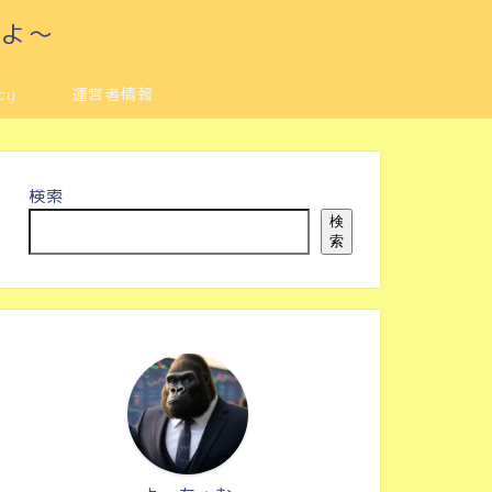
るよ～
cy
運営者情報
検索
検
索