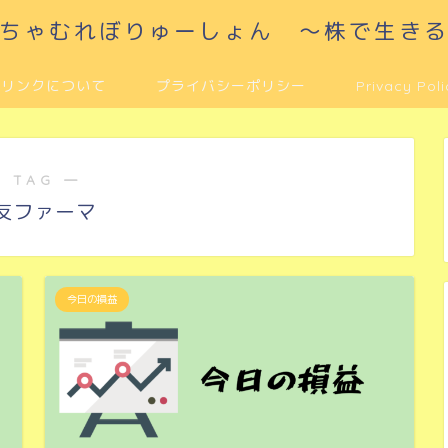
ちゃむれぼりゅーしょん ～株で生き
リンクについて
プライバシーポリシー
Privacy Poli
 TAG ―
友ファーマ
今日の損益