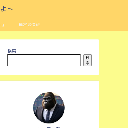
るよ～
cy
運営者情報
検索
検
索