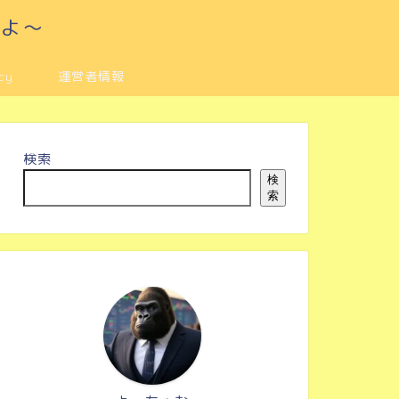
るよ～
cy
運営者情報
検索
検
索