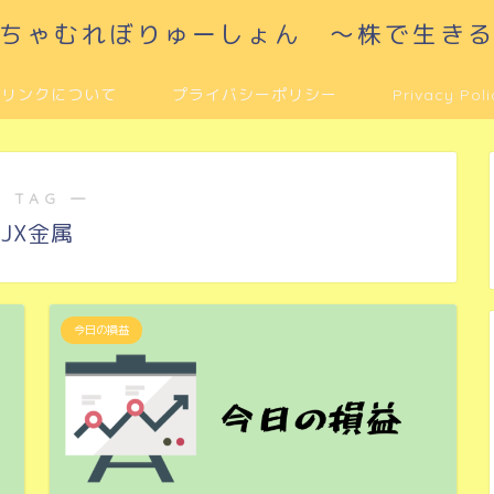
ちゃむれぼりゅーしょん ～株で生き
リンクについて
プライバシーポリシー
Privacy Poli
 TAG ―
JX金属
今日の損益